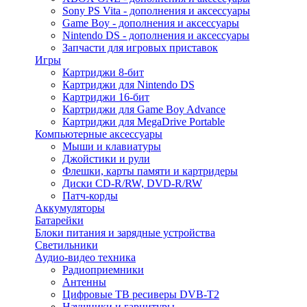
Sony PS Vita - дополнения и аксессуары
Game Boy - дополнения и аксессуары
Nintendo DS - дополнения и аксессуары
Запчасти для игровых приставок
Игры
Картриджи 8-бит
Картриджи для Nintendo DS
Картриджи 16-бит
Картриджи для Game Boy Advance
Картриджи для MegaDrive Portable
Компьютерные аксессуары
Мыши и клавиатуры
Джойстики и рули
Флешки, карты памяти и картридеры
Диски CD-R/RW, DVD-R/RW
Патч-корды
Аккумуляторы
Батарейки
Блоки питания и зарядные устройства
Светильники
Аудио-видео техника
Радиоприемники
Антенны
Цифровые ТВ ресиверы DVB-T2
Наушники и гарнитуры