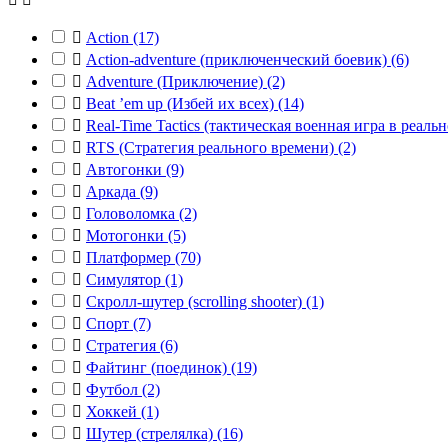

Action
(17)

Action-adventure (приключенческий боевик)
(6)

Adventure (Приключение)
(2)

Beat ’em up (Избей их всех)
(14)

Real-Time Tactics (тактическая военная игра в реал

RTS (Стратегия реального времени)
(2)

Автогонки
(9)

Аркада
(9)

Головоломка
(2)

Мотогонки
(5)

Платформер
(70)

Симулятор
(1)

Скролл-шутер (scrolling shooter)
(1)

Спорт
(7)

Стратегия
(6)

Файтинг (поединок)
(19)

Футбол
(2)

Хоккей
(1)

Шутер (стрелялка)
(16)