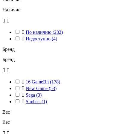
Наличие



По наличию
(232)

Недоступно
(4)
Бренд
Бренд



16 GameBit
(178)

New Game
(53)

Sega
(3)

Simba's
(1)
Вес
Вес

