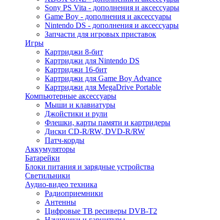
Sony PS Vita - дополнения и аксессуары
Game Boy - дополнения и аксессуары
Nintendo DS - дополнения и аксессуары
Запчасти для игровых приставок
Игры
Картриджи 8-бит
Картриджи для Nintendo DS
Картриджи 16-бит
Картриджи для Game Boy Advance
Картриджи для MegaDrive Portable
Компьютерные аксессуары
Мыши и клавиатуры
Джойстики и рули
Флешки, карты памяти и картридеры
Диски CD-R/RW, DVD-R/RW
Патч-корды
Аккумуляторы
Батарейки
Блоки питания и зарядные устройства
Светильники
Аудио-видео техника
Радиоприемники
Антенны
Цифровые ТВ ресиверы DVB-T2
Наушники и гарнитуры