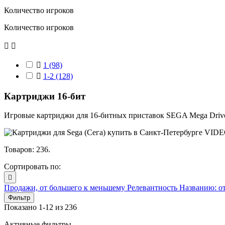
Количество игроков
Количество игроков



1
(98)

1-2
(128)
Картриджи 16-бит
Игровые картриджи для 16-битных приставок SEGA Mega Drive
Товаров: 236.
Сортировать по:

Продажи, от большего к меньшему
Релевантность
Названию: о
Фильтр
Показано 1-12 из 236
Активные фильтры