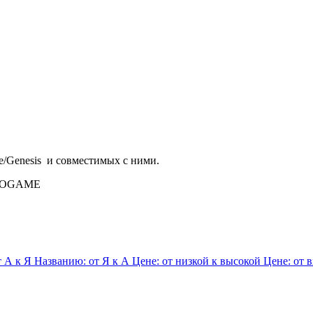
/Genesis и совместимых с ними.
т А к Я
Названию: от Я к А
Цене: от низкой к высокой
Цене: от 