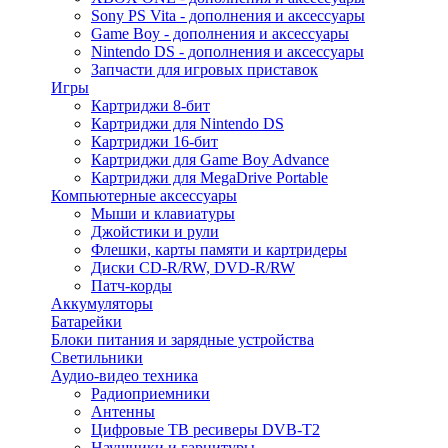
Sony PS Vita - дополнения и аксессуары
Game Boy - дополнения и аксессуары
Nintendo DS - дополнения и аксессуары
Запчасти для игровых приставок
Игры
Картриджи 8-бит
Картриджи для Nintendo DS
Картриджи 16-бит
Картриджи для Game Boy Advance
Картриджи для MegaDrive Portable
Компьютерные аксессуары
Мыши и клавиатуры
Джойстики и рули
Флешки, карты памяти и картридеры
Диски CD-R/RW, DVD-R/RW
Патч-корды
Аккумуляторы
Батарейки
Блоки питания и зарядные устройства
Светильники
Аудио-видео техника
Радиоприемники
Антенны
Цифровые ТВ ресиверы DVB-T2
Наушники и гарнитуры