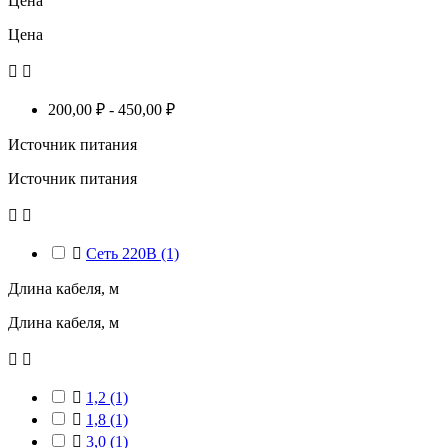
Цена
Цена


200,00 ₽ - 450,00 ₽
Источник питания
Источник питания



Сеть 220В
(1)
Длина кабеля, м
Длина кабеля, м



1,2
(1)

1,8
(1)

3,0
(1)