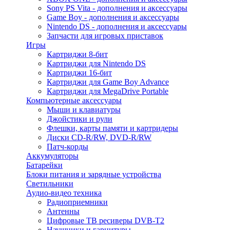
Sony PS Vita - дополнения и аксессуары
Game Boy - дополнения и аксессуары
Nintendo DS - дополнения и аксессуары
Запчасти для игровых приставок
Игры
Картриджи 8-бит
Картриджи для Nintendo DS
Картриджи 16-бит
Картриджи для Game Boy Advance
Картриджи для MegaDrive Portable
Компьютерные аксессуары
Мыши и клавиатуры
Джойстики и рули
Флешки, карты памяти и картридеры
Диски CD-R/RW, DVD-R/RW
Патч-корды
Аккумуляторы
Батарейки
Блоки питания и зарядные устройства
Светильники
Аудио-видео техника
Радиоприемники
Антенны
Цифровые ТВ ресиверы DVB-T2
Наушники и гарнитуры