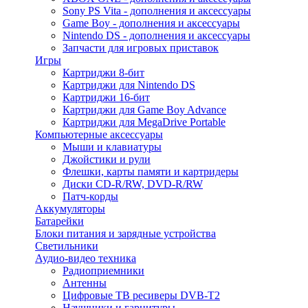
Sony PS Vita - дополнения и аксессуары
Game Boy - дополнения и аксессуары
Nintendo DS - дополнения и аксессуары
Запчасти для игровых приставок
Игры
Картриджи 8-бит
Картриджи для Nintendo DS
Картриджи 16-бит
Картриджи для Game Boy Advance
Картриджи для MegaDrive Portable
Компьютерные аксессуары
Мыши и клавиатуры
Джойстики и рули
Флешки, карты памяти и картридеры
Диски CD-R/RW, DVD-R/RW
Патч-корды
Аккумуляторы
Батарейки
Блоки питания и зарядные устройства
Светильники
Аудио-видео техника
Радиоприемники
Антенны
Цифровые ТВ ресиверы DVB-T2
Наушники и гарнитуры