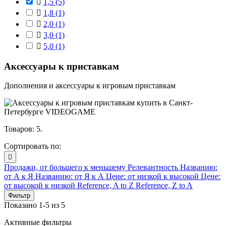

1,5
(5)

1,8
(1)

2,0
(1)

3,0
(1)

5,0
(1)
Аксессуары к приставкам
Дополнения и аксессуары к игровым приставкам
Товаров: 5.
Сортировать по:

Продажи, от большего к меньшему
Релевантность
Названию:
от А к Я
Названию: от Я к А
Цене: от низкой к высокой
Цене:
от высокой к низкой
Reference, A to Z
Reference, Z to A
Фильтр
Показано 1-5 из 5
Активные фильтры