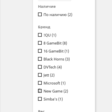
Наличие
По наличию
(2)
Бренд
!QU
(1)
8 GameBit
(8)
16 GameBit
(1)
Black Horns
(3)
DVTech
(4)
Jett
(2)
Microsoft
(1)

New Game
(2)
Simba's
(1)
Вес