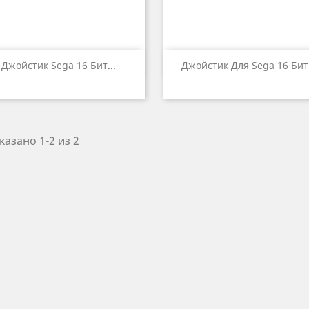


Быстрый просмотр
Быстрый просмот
Джойстик Sega 16 Бит...
Джойстик Для Sega 16 Бит.
казано 1-2 из 2