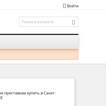

Войти
