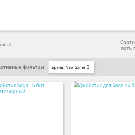
Сорти
ов: 2.
вать 
Активные фильтры
Бренд: New Game
