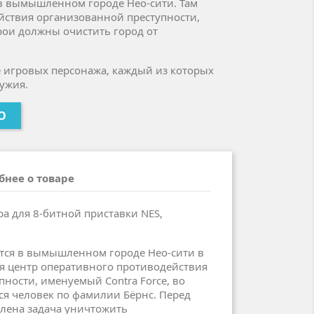
в вымышленном городе Нео-сити. Там
йствия организованной преступности,
рои должны очистить город от
е игровых персонажа, каждый из которых
ужия.
О
бнее о товаре
а для 8-битной приставки NES,
тся в вымышленном городе Нео-сити в
ся центр оперативного противодействия
ности, именуемый Contra Force, во
ся человек по фамилии Бёрнс. Перед
лена задача уничтожить