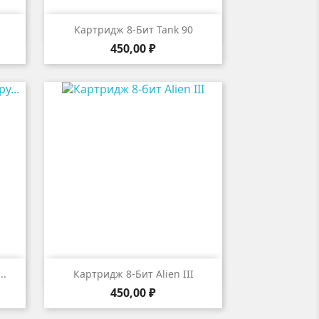

р
Быстрый просмотр
Картридж 8-Бит Tank 90
Цена
450,00 ₽

р
Быстрый просмотр
..
Картридж 8-Бит Alien III
Цена
450,00 ₽