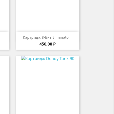

р
Быстрый просмотр
Картридж 8-Бит Eliminator...
Цена
450,00 ₽