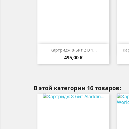

Быстрый просмотр
Картридж 8-Бит 2 В 1...
Кар
Цена
495,00 ₽
В этой категории 16 товаров: