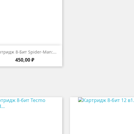

Быстрый просмотр
тридж 8-Бит Spider-Man:...
Цена
450,00 ₽