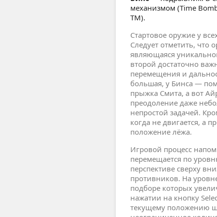
механизмом (Time Bomb,
TM).
Стартовое оружие у всех
Следует отметить, что 
являющаяся уникальной
второй достаточно важн
перемещения и дально
большая, у Бинса — по
прыжка Смита, а вот Ай
преодоление даже небо
непростой задачей. Кро
когда не двигается, а 
положение лёжа.
Игровой процесс напом
перемещается по уровн
перспективе сверху вни
противников. На уровн
подборе которых увели
нажатии на кнопку Sele
текущему положению ш