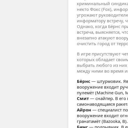
криминальный синдикат
некто Фокс (Fox), инфо
угрожают руководителю
информатору встречу, 
Однако, когда Бёрнс пр
встреча, выясняется, чт
внезапно атакуют воор
очистить город от терр
В игре присутствуют ч
которых обладает свои
выбрать любого из них 
между ними во время и
Бёрнс
— штурмовик. Яв
вооружение входит ручн
пулемёт (Machine Gun, 
Смит
— снайпер. В его 
самонаводящаяся ракета
Айрон
— специалист по
вооружение входит огне
гранатамёт (Bazooka, B).
Бинс
— подрывник. В е