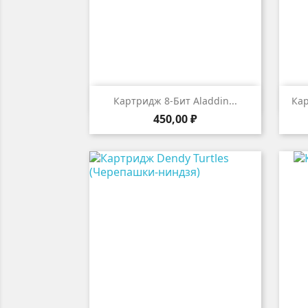

Быстрый просмотр
Картридж 8-Бит Aladdin...
Кар
Цена
450,00 ₽