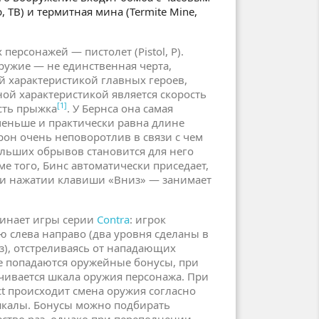
 TB) и термитная мина (Termite Mine,
 персонажей — пистолет (Pistol, P).
оружие — не единственная черта,
 характеристикой главных героев,
ой характеристикой является скорость
[1]
сть прыжка
. У Бернса она самая
меньше и практически равна длине
рон очень неповоротлив в связи с чем
льших обрывов становится для него
ме того, Бинс автоматически приседает,
при нажатии клавиши «Вниз» — занимает
инает игры серии
Contra
: игрок
ю слева направо (два уровня сделаны в
з), отстреливаясь от нападающих
е попадаются оружейные бонусы, при
чивается шкала оружия персонажа. При
ct происходит смена оружия согласно
калы. Бонусы можно подбирать