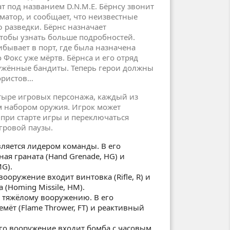
 под названием D.N.M.E. Бёрнсу звонит
рматор, и сообщает, что неизвестные
 разведки. Бёрнс назначает
чтобы узнать больше подробностей.
ибывает в порт, где была назначена
о Фокс уже мёртв. Бёрнса и его отряд
ужённые бандиты. Теперь герои должны
ористов…
етыре игровых персонажа, каждый из
м набором оружия. Игрок может
при старте игры и переключаться
гровой паузы.
ляется лидером команды. В его
ая граната (Hand Grenade, HG) и
MG).
вооружение входит винтовка (Rifle, R) и
 (Homing Missile, HM).
 тяжёлому вооружению. В его
мёт (Flame Thrower, FT) и реактивный
го вооружение входит бомба с часовым