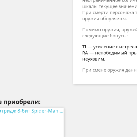
неограниченное количе
шкалы текущее значени
При смерти персонажа т
оружия обнуляется.
Помимо оружия, оружей
следующие бонусы:
TI — усиление выстрела
RA — непобедимый прыж
неуязвим.
При смене оружия данн
е приобрели: