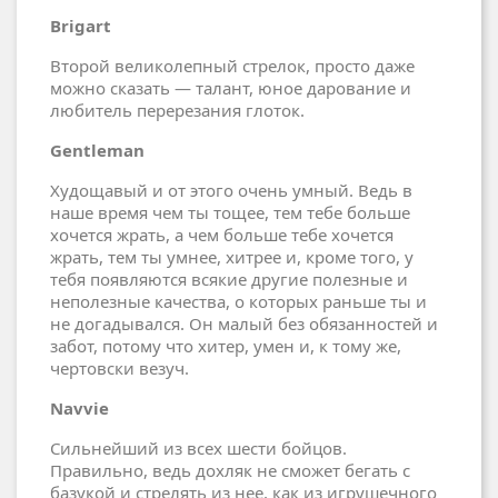
Brigart
Второй великолепный стрелок, просто даже
можно сказать — талант, юное дарование и
любитель перерезания глоток.
Gentleman
Худощавый и от этого очень умный. Ведь в
наше время чем ты тощее, тем тебе больше
хочется жрать, а чем больше тебе хочется
жрать, тем ты умнее, хитрее и, кроме того, у
тебя появляются всякие другие полезные и
неполезные качества, о которых раньше ты и
не догадывался. Он малый без обязанностей и
забот, потому что хитер, умен и, к тому же,
чертовски везуч.
Navvie
Сильнейший из всех шести бойцов.
Правильно, ведь дохляк не сможет бегать с
базукой и стрелять из нее, как из игрушечного