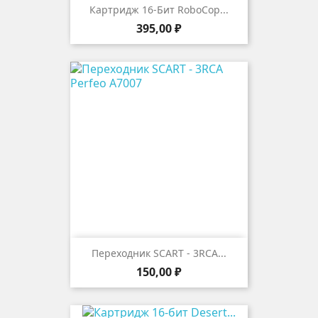
Картридж 16-Бит RoboCop...
Цена
395,00 ₽
Переходник SCART - 3RCA...
Цена
150,00 ₽