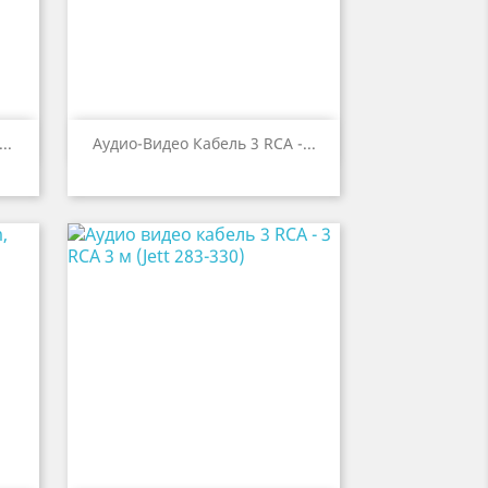

р
Быстрый просмотр
..
Аудио-Видео Кабель 3 RCA -...