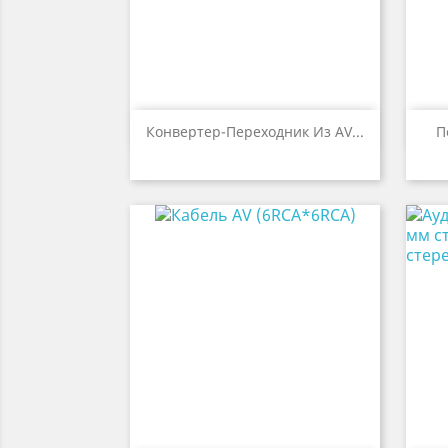

Быстрый просмотр
Конвертер-Переходник Из AV...
П