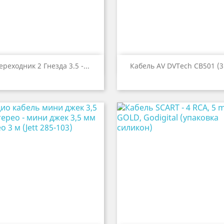


Быстрый просмотр
Быстрый просмот
ереходник 2 Гнезда 3.5 -...
Кабель AV DVTech CB501 (3.