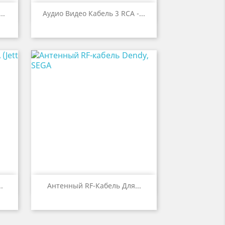

р
Быстрый просмотр
..
Аудио Видео Кабель 3 RCA -...

р
Быстрый просмотр
.
Антенный RF-Кабель Для...