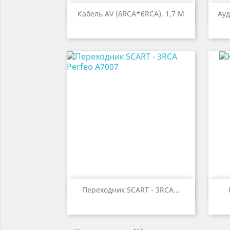

Быстрый просмотр
Кабель AV (6RCA*6RCA), 1,7 М
Ауд

Быстрый просмотр
Переходник SCART - 3RCA...