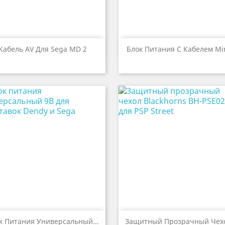


Быстрый просмотр
Быстрый просмот
Кабель AV Для Sega MD 2
Блок Питания С Кабелем Mini


Быстрый просмотр
Быстрый просмот
к Питания Универсальный...
Защитный Прозрачный Чехо