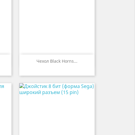

р
Быстрый просмотр
Чехол Black Horns...