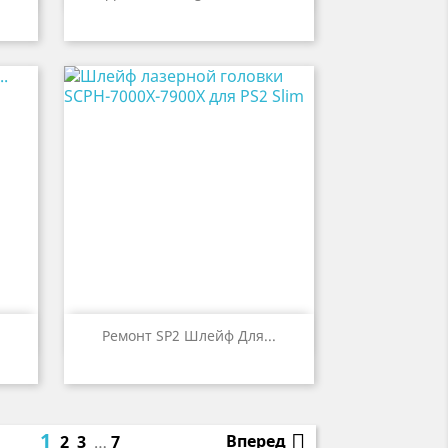

р
Быстрый просмотр
Ремонт SP2 Шлейф Для...
1

Вперед
2
3
…
7