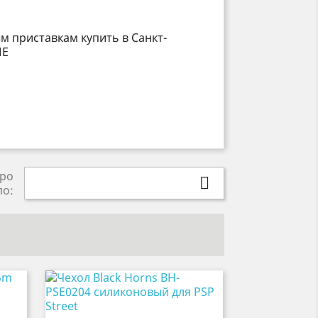
ро

по: