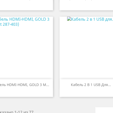


Быстрый просмотр
Быстрый просмот
ель HDMI-HDMI, GOLD 3 М...
Кабель 2 В 1 USB Для...
казано 1-12 из 77