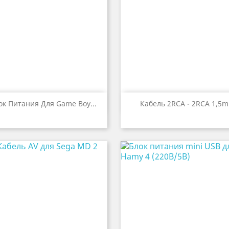


Быстрый просмотр
Быстрый просмот
ок Питания Для Game Boy...
Кабель 2RCA - 2RCA 1,5m