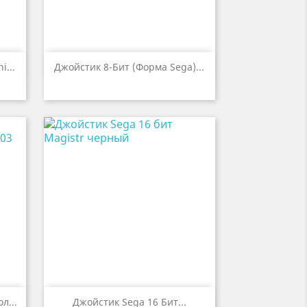

р
Быстрый просмотр
...
Джойстик 8-Бит (форма Sega)...

р
Быстрый просмотр
л...
Джойстик Sega 16 Бит...